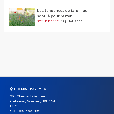
Les tendances de jardin qui
sont là pour rester
STYLE DE VIE
|
17 juillet 2026
CHEMIN D'AYLMER
216 Chemin D'Aylmer
Gatineau, Québec, J9H 1A4
Bur.:
Cell.:
819 665-4169