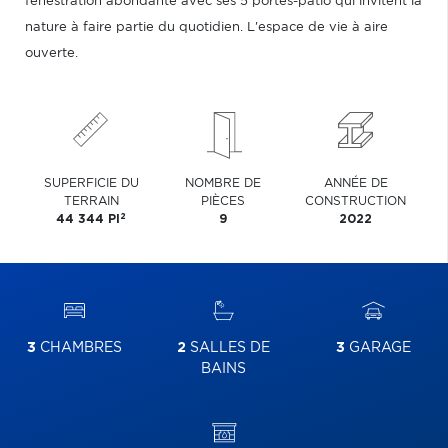
fenestration abondante avec ses 5 portes-patio qui invitent la
nature à faire partie du quotidien. L'espace de vie à aire
ouverte.
SUPERFICIE DU
NOMBRE DE
ANNÉE DE
TERRAIN
PIÈCES
CONSTRUCTION
2
44 344 PI
9
2022
3
CHAMBRES
2
SALLES DE
3
GARAGE
BAINS