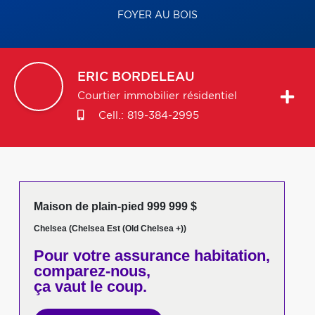
FOYER AU BOIS
ERIC
BORDELEAU
Courtier immobilier résidentiel
Cell.:
819-384-2995
Maison de plain-pied 999 999 $
Chelsea (Chelsea Est (Old Chelsea +))
Pour votre
assurance habitation,
comparez-nous,
ça vaut le coup.